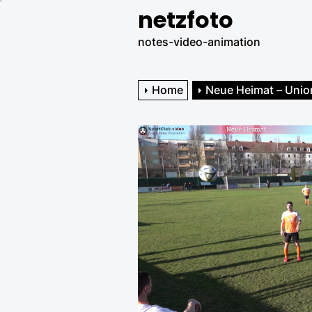
Skip
netzfoto
to
notes-video-animation
the
content
Home
Neue Heimat – Unio