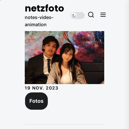
Skip
netzfoto
to
notes-video-
the
animation
content
19 NOV. 2023
Fotos